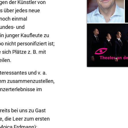
gen der Künstler von
s über jedes neue
 noch einmal
eundes- und
n junger Kaufleute zu
nicht personifiziert ist;
 sich Plätze z. B. mit
eilen.
nteressantes und v. a.
amm zusammenzustellen,
nzerterlebnisse im
reits bei uns zu Gast
e, die Leer zum ersten
(Mojca Erdmann);