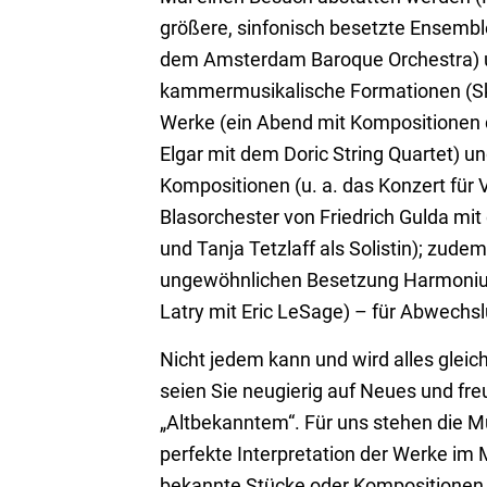
größere, sinfonisch besetzte Ensemb
dem Amsterdam Baroque Orchestra) u
kammermusikalische Formationen (Skr
Werke (ein Abend mit Kompositionen 
Elgar mit dem Doric String Quartet) 
Kompositionen (u. a. das Konzert für 
Blasorchester von Friedrich Gulda mit
und Tanja Tetzlaff als Solistin); zude
ungewöhnlichen Besetzung Harmonium 
Latry mit Eric LeSage) – für Abwechslu
Nicht jedem kann und wird alles gleich
seien Sie neugierig auf Neues und fre
„Altbekanntem“. Für uns stehen die M
perfekte Interpretation der Werke im 
bekannte Stücke oder Kompositionen,