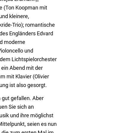
le (Ton Koopman mit
nd kleinere,
ide-Trio); romantische
des Engländers Edvard
und moderne
Violoncello und
 dem Lichtspielorchester
m ein Abend mit der
mit Klavier (Olivier
ng ist also gesorgt.
 gut gefallen. Aber
uen Sie sich an
usik und ihre möglichst
Mittelpunkt, seien es nun
 die zum ersten Mal im